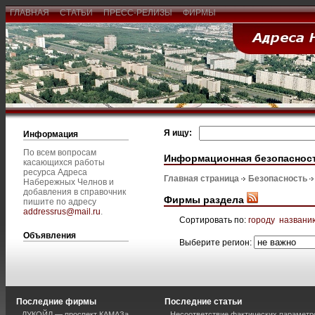
ГЛАВНАЯ
СТАТЬИ
ПРЕСС-РЕЛИЗЫ
ФИРМЫ
Я ищу:
Информация
По всем вопросам
Информационная безопаснос
касающихся работы
ресурса Адреса
Главная страница
Безопасность
Набережных Челнов и
добавления в справочник
Фирмы раздела
пишите по адресу
addressrus@mail.ru
.
Сортировать по:
городу
названи
Объявления
Выберите регион:
Последние фирмы
Последние статьи
ЛУКОЙЛ — проспект КАМАЗа
Несоответствие фактических параметро