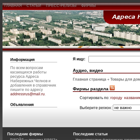
ГЛАВНАЯ
СТАТЬИ
ПРЕСС-РЕЛИЗЫ
ФИРМЫ
Я ищу:
Информация
По всем вопросам
Аудио, видео
касающихся работы
ресурса Адреса
Главная страница
Товары для дом
Набережных Челнов и
добавления в справочник
Фирмы раздела
пишите по адресу
addressrus@mail.ru
.
Сортировать по:
городу
названи
Объявления
Выберите регион:
Последние фирмы
Последние статьи
ЛУКОЙЛ — проспект КАМАЗа
Несоответствие фактических параметро