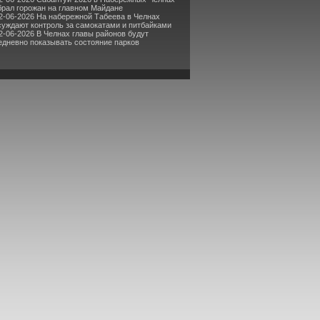
брал горожан на главном Майдане
2-06-2026 На набережной Табеева в Челнах
суждают контроль за самокатами и питбайками
2-06-2026 В Челнах главы районов будут
едневно показывать состояние парков