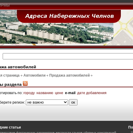
ИРМЫ
ажа автомобилей
я страница
Автомобили
Продажа автомобилей
ы раздела
ртировать по:
городу
названию
цене
e-mail
дате добавления
берите регион:
дние статьи
По
тветствие фактических параметров жесткости стыков сборных конструкций
2