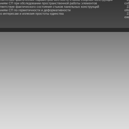
аниям СП при обследовании пространственной работы элементов
со
тветствие фактического состояния стыков панельных конструкций
2
аниям СП по герметичности и деформативности
об
по интересам и иллюзия простоты единства
2
еж