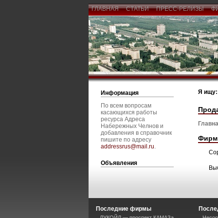
ГЛАВНАЯ
СТАТЬИ
ПРЕСС-РЕЛИЗЫ
Ф
Я ищу:
Информация
По всем вопросам
Прод
касающихся работы
ресурса Адреса
Главна
Набережных Челнов и
добавления в справочник
Фирм
пишите по адресу
addressrus@mail.ru
.
Со
Объявления
Вы
Последние фирмы
После
ЛУКОЙЛ — проспект КАМАЗа
Несоо