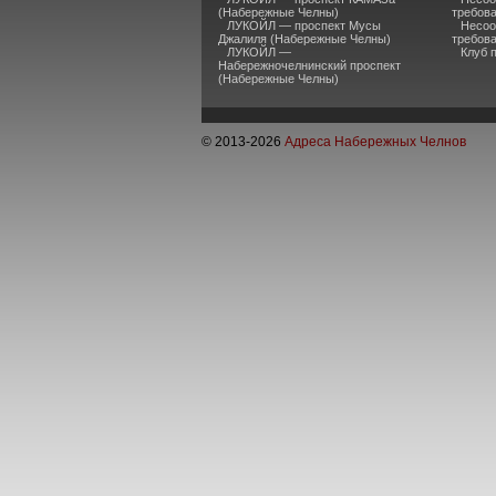
(Набережные Челны)
требов
ЛУКОЙЛ — проспект Мусы
Несоо
Джалиля (Набережные Челны)
требов
ЛУКОЙЛ —
Клуб 
Набережночелнинский проспект
(Набережные Челны)
© 2013-
2026
Адреса Набережных Челнов