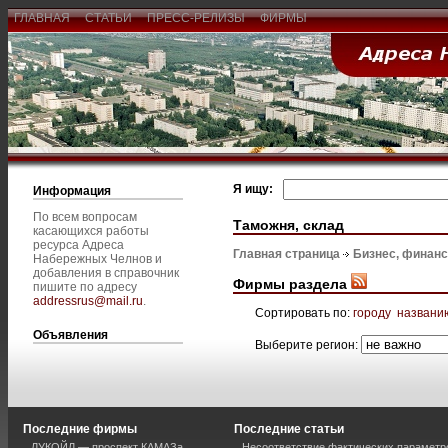
ГЛАВНАЯ
СТАТЬИ
ПРЕСС-РЕЛИЗЫ
ФИРМЫ
Я ищу:
Информация
По всем вопросам
Таможня, склад
касающихся работы
ресурса Адреса
Главная страница
Бизнес, финан
Набережных Челнов и
добавления в справочник
Фирмы раздела
пишите по адресу
addressrus@mail.ru
.
Сортировать по:
городу
названи
Объявления
Выберите регион:
Последние фирмы
Последние статьи
ЛУКОЙЛ — проспект КАМАЗа
Несоответствие фактических параметро