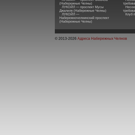
(Набережные Челны)
требов
ЛУКОЙЛ — проспект Мусы
Несоо
Джалиля (Набережные Челны)
требов
ЛУКОЙЛ —
Клуб 
Набережночелнинский проспект
(Набережные Челны)
© 2013-
2026
Адреса Набережных Челнов