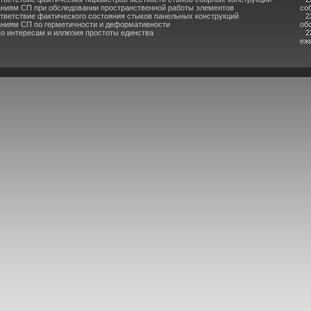
аниям СП при обследовании пространственной работы элементов
со
тветствие фактического состояния стыков панельных конструкций
2
аниям СП по герметичности и деформативности
об
по интересам и иллюзия простоты единства
2
еж