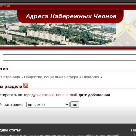
ИРМЫ
огия
я страница
Общество, социальная сфера
Экология
ы раздела
ртировать по:
городу
названию
цене
e-mail
дате добавления
берите регион:
дние статьи
По
тветствие фактических параметров жесткости стыков сборных конструкций
2