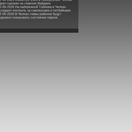
брал горожан на главном Майдане
2-06-2026 На набережной Табеева в Челнах
суждают контроль за самокатами и питбайками
2-06-2026 В Челнах главы районов будут
едневно показывать состояние парков