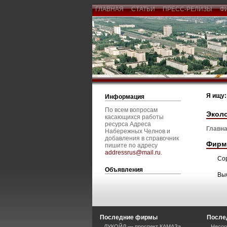
ГЛАВНАЯ
СТАТЬИ
ПРЕСС-РЕЛИЗЫ
Ф
Я ищу:
Информация
По всем вопросам
Экол
касающихся работы
ресурса Адреса
Главна
Набережных Челнов и
добавления в справочник
Фирм
пишите по адресу
addressrus@mail.ru
.
Со
Объявления
Вы
Последние фирмы
После
ЛУКОЙЛ — проспект КАМАЗа
Несоо