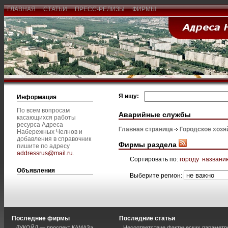
ГЛАВНАЯ
СТАТЬИ
ПРЕСС-РЕЛИЗЫ
ФИРМЫ
Я ищу:
Информация
По всем вопросам
Аварийные службы
касающихся работы
ресурса Адреса
Главная страница
Городское хозя
Набережных Челнов и
добавления в справочник
Фирмы раздела
пишите по адресу
addressrus@mail.ru
.
Сортировать по:
городу
названи
Объявления
Выберите регион:
Последние фирмы
Последние статьи
ЛУКОЙЛ — проспект КАМАЗа
Несоответствие фактических параметро