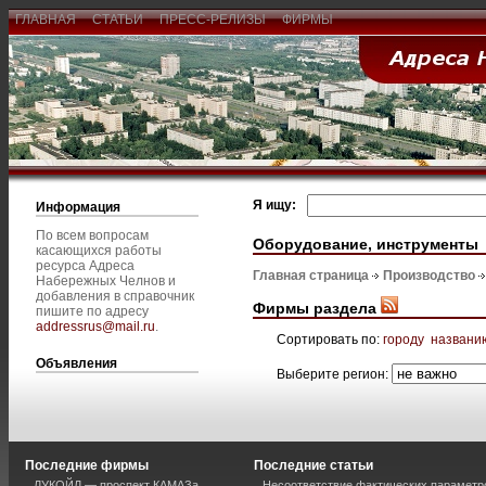
ГЛАВНАЯ
СТАТЬИ
ПРЕСС-РЕЛИЗЫ
ФИРМЫ
Я ищу:
Информация
По всем вопросам
Оборудование, инструменты
касающихся работы
ресурса Адреса
Главная страница
Производство
Набережных Челнов и
добавления в справочник
Фирмы раздела
пишите по адресу
addressrus@mail.ru
.
Сортировать по:
городу
названи
Объявления
Выберите регион:
Последние фирмы
Последние статьи
ЛУКОЙЛ — проспект КАМАЗа
Несоответствие фактических параметро