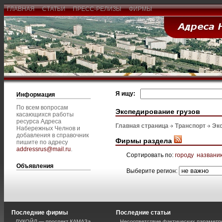
ГЛАВНАЯ
СТАТЬИ
ПРЕСС-РЕЛИЗЫ
ФИРМЫ
Я ищу:
Информация
По всем вопросам
Экспедирование грузов
касающихся работы
ресурса Адреса
Главная страница
Транспорт
Эк
Набережных Челнов и
добавления в справочник
Фирмы раздела
пишите по адресу
addressrus@mail.ru
.
Сортировать по:
городу
названи
Объявления
Выберите регион:
Последние фирмы
Последние статьи
ЛУКОЙЛ — проспект КАМАЗа
Несоответствие фактических параметро