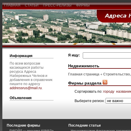
ГЛАВНАЯ
СТАТЬИ
ПРЕСС-РЕЛИЗЫ
ФИРМЫ
Я ищу:
Информация
По всем вопросам
Недвижимость
касающихся работы
ресурса Адреса
Главная страница
Строительство
Набережных Челнов и
добавления в справочник
Фирмы раздела
пишите по адресу
addressrus@mail.ru
.
Сортировать по:
городу
названи
Объявления
Выберите регион:
Последние фирмы
Последние статьи
ЛУКОЙЛ — проспект КАМАЗа
Несоответствие фактических параметро