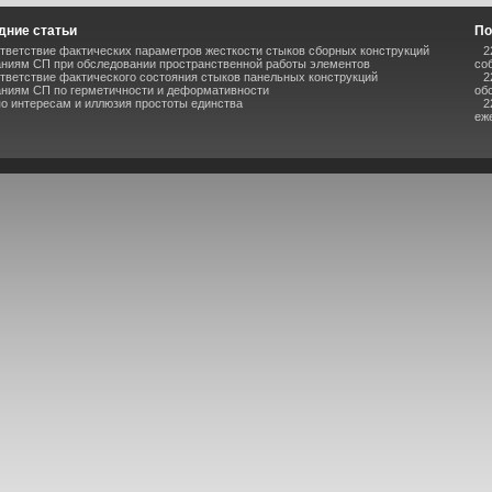
дние статьи
По
тветствие фактических параметров жесткости стыков сборных конструкций
2
аниям СП при обследовании пространственной работы элементов
со
тветствие фактического состояния стыков панельных конструкций
2
аниям СП по герметичности и деформативности
об
по интересам и иллюзия простоты единства
2
еж