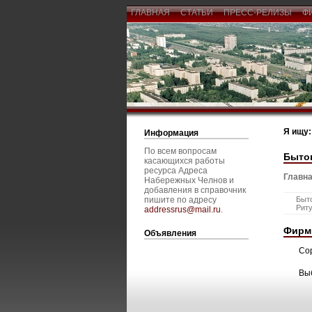
ГЛАВНАЯ
СТАТЬИ
ПРЕСС-РЕЛИЗЫ
Ф
Я ищу:
Информация
По всем вопросам
Быто
касающихся работы
ресурса Адреса
Главна
Набережных Челнов и
добавления в справочник
пишите по адресу
Быт
Рит
addressrus@mail.ru
.
Фирм
Объявления
Со
Вы