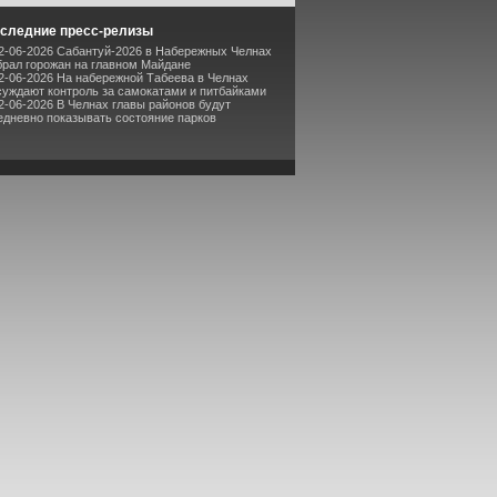
следние пресс-релизы
2-06-2026 Сабантуй-2026 в Набережных Челнах
брал горожан на главном Майдане
2-06-2026 На набережной Табеева в Челнах
суждают контроль за самокатами и питбайками
2-06-2026 В Челнах главы районов будут
едневно показывать состояние парков