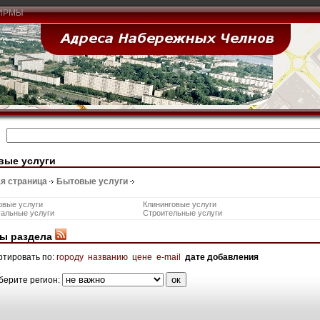
ИРМЫ
вые услуги
я страница
Бытовые услуги
овые услуги
Клининговые услуги
уальные услуги
Строительные услуги
ы раздела
ртировать по:
городу
названию
цене
e-mail
дате добавления
берите регион: