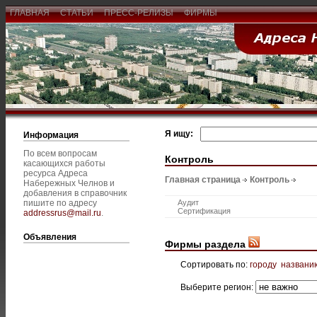
ГЛАВНАЯ
СТАТЬИ
ПРЕСС-РЕЛИЗЫ
ФИРМЫ
Я ищу:
Информация
По всем вопросам
Контроль
касающихся работы
ресурса Адреса
Главная страница
Контроль
Набережных Челнов и
добавления в справочник
пишите по адресу
Аудит
Сертификация
addressrus@mail.ru
.
Объявления
Фирмы раздела
Сортировать по:
городу
названи
Выберите регион: