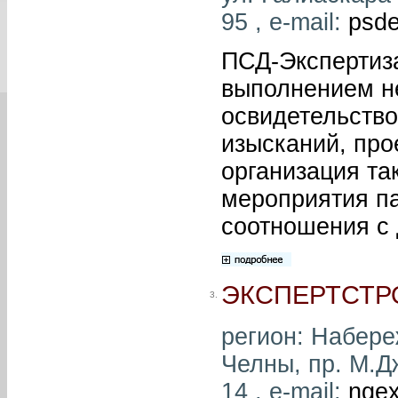
95 , e-mail:
psde
ПСД-Экспертиза
выполнением н
освидетельство
изысканий, про
организация та
мероприятия па
соотношения с
ЭКСПЕРТСТР
3.
регион: Набере
Челны, пр. М.Д
14 , e-mail:
ngex