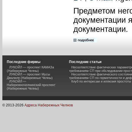
Предметом него
документации я
документации.
Последние фирмы
Последние статьи
ЛУКОЙЛ — проспект КАМАЗа
Несоответствие фактических параметро
(Набережные Челны)
требованиям СП при обследовании прос
ЛУКОЙЛ — проспект Мусы
Несоответствие фактического состояни
Джалиля (Набережные Челны)
требованиям СП по герметичности и де
ЛУКОЙЛ —
Клуб по интересам и иллюзия простоты
Набережночелнинский проспект
(Набережные Челны)
© 2013-
2026
Адреса Набережных Челнов